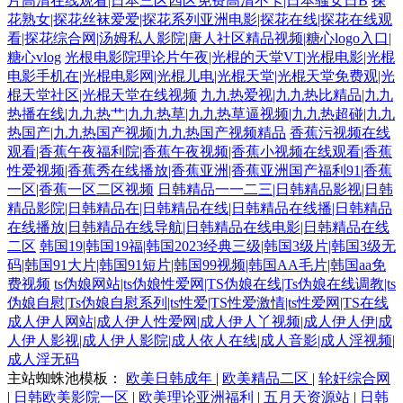
片高清在线观看|日本三区四区免费高清不卡|日本骚女日B
探
花熟女|探花丝袜爱爱|探花系列亚洲电影|探花在线|探花在线观
看|探花综合网|汤姆私人影院|唐人社区精品视频|糖心logo入口|
糖心vlog
光根电影院理论片午夜|光棍的天堂VT|光棍电影|光棍
电影手机在|光棍电影网|光棍儿电|光棍天堂|光棍天堂免费观|光
棍天堂社区|光棍天堂在线视频
九九热爱视|九九热比精品|九九
热播在线|九九热艹|九九热草|九九热草逼视频|九九热超碰|九九
热国产|九九热国产视频|九九热国产视频精品
香蕉污视频在线
观看|香蕉午夜福利院|香蕉午夜视频|香蕉小视频在线观看|香蕉
性爱视频|香蕉秀在线播放|香蕉亚洲|香蕉亚洲国产福利91|香蕉
一区|香蕉一区二区视频
日韩精品一一二三|日韩精品影视|日韩
精品影院|日韩精品在|日韩精品在线|日韩精品在线播|日韩精品
在线播放|日韩精品在线导航|日韩精品在线电影|日韩精品在线
二区
韩国19|韩国19福|韩国2023经典三级|韩国3级片|韩国3级无
码|韩国91大片|韩国91短片|韩国99视频|韩国AA毛片|韩国aa免
费视频
ts伪娘网站|ts伪娘性爱网|TS伪娘在线|Ts伪娘在线调教|ts
伪娘自慰|Ts伪娘自慰系列|ts性爱|TS性爱激情|ts性爱网|TS在线
成人伊人网站|成人伊人性爱网|成人伊人丫视频|成人伊人伊|成
人伊人影视|成人伊人影院|成人依人在线|成人音影|成人淫视频|
成人淫无码
主站蜘蛛池模板：
欧美日韩成年
|
欧美精品二区
|
轮奸综合网
|
日韩欧美影院一区
|
欧美理论亚洲福利
|
五月天资源站
|
日韩