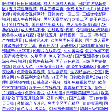
服丝袜
|
日日日韩韩韩
|
成人无码成人视频
|
日韩在线视频专
区
|
五月花亚洲视频
|
日本三级网页
|
免费播放片大片
|
波多野
老师
|
黄色美女视频网站
|
日韩美女一区二区
|
三级尤物影院
福利
|
成人午夜性视频
|
男的天堂网AV
|
欧美二区
|
妹子在线36
区
|
91社在线看
|
国产精品免费大片
|
成人深爱激情影院
|
AV
孕妇在线
|
成人无码不卡
|
在线观看h视频
|
伦理电影在线观看
|
欧美多人猛交狂配
|
激情综五月
|
精品视频一区二区
|
蜜桃国
产在线观看
|
日韩黄色A片
|
欧美另类色图视频
|
国产成人看片
|
波多野步中文字幕
|
香蕉插入91
|
无码专区
|
福利导航尤物
|
日
韩国产中文字幕
|
伦理片在线影院
|
久久黄网络
|
爱豆传媒下载
|
国产美女喷水
|
久草高潮
|
伊人伦理电影
|
国产亚洲美女
|
欧美
深夜午夜福利
|
蜜桃午夜福利
|
国产97色在线
|
三级毛片完整
视频
|
超踫人人色
|
亚洲激情五月天
|
老湿午夜体验区
|
亚洲午
夜经典
|
免费看欧美视频
|
伦理剧影院
|
波多野吉衣办公室
|
激
情合网
|
午夜福利大全精品
|
91国产片
|
日韩欧美看片总站
|
伦
理电影视频在线
|
日韩高清小视频
|
成年免费视频网站
|
欧美
中文在线视频
|
欧美一区在线视频
|
青青草在中文版
|
黄色毛
片视频大全
|
免费91看片
|
成人动漫a
|
日韩欧美国产另类
|
欧美
乱强轮
|
丁香五月综合网
|
亚州av网址
|
国产主播一页
|
偷偷撸
天天操
|
激情综合五月色
|
另类专区国产精品
|
青青操逼网
|
国
产另类
|
黄色大片a级网站
|
91丝袜长腿国产
|
嗯啊三级视频网