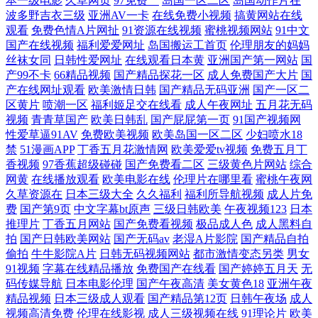
本一级电影
久草网页
97免费艹
岛国一区二区
岛国动作片在
清视 欧美亚洲日韩天堂系列 91内射喷水 蜜桃成熟网站 专区欧美专区 两片
波多野吉衣三级
亚洲AV一卡
在线免费小视频
搞黄网站在线
观看
免费色情A片网扯
91资源在线视频
蜜桃视频网站
91中文
国产在线视频
福利爱爱网址
岛国搬运工首页
伦理朋友的妈妈
肥肉中间溪水潺潺 永久网站看欧美大片 韩国三级特黄 亚洲人成网站第一
丝袜女同
日韩性爱网址
在线观看日本黄
亚洲国产第一网站
国
产99不卡
66精品视频
国产精品探花一区
成人免费国产大片
国
网站 国语精品一区二区三区 午夜老司机av 囯产精品久久 日本综合中文字
产在线网址观看
欧美激情日韩
国产精品无码亚洲
国产一区二
区黄片
喷潮一区
福利姬足交在线看
成人午夜网址
五月花无码
视频
青青草国产
欧美日韩乱
国产屁屁第一页
91国产视频网
幕 97资源总站 免费观看全黄做爰大片 中文字幕黄色毛片 极品午夜手机在
性爱草逼91AV
免费欧美视频
欧美岛国一区二区
少妇喷水18
禁
51漫画APP
丁香五月花激情网
欧美爱爱tv视频
免费五月丁
亚洲国产综合专区 国产原创巨作精品 五月天色色影院 国产91青青视频 日
香视频
97香蕉超级碰碰
国产免费看二区
三级黄色片网站
综合
网黄
在线播放观看
欧美电影在线
伦理片在哪里看
蜜桃午夜网
韩欧美网 福利久草 日剧在线 超碰97www 欧美一区二区高清视频 91黄色
久草资源在
日本三级大全
久久福利
福利所导航视频
成人片免
费
国产第9页
中文字幕bt原声
三级日韩欧美
午夜视频123
日本
推理片
丁香五月网站
国产免费看视频
极品成人色
成人黑料自
下载软件 蜜桃乱伦视频国产精品 影视日本在线 黄页网站在线亚洲 先锋资
拍
国产日韩欧美网站
国产无码av
老湿A片影院
国产精品自拍
偷拍
牛牛影院A片
日韩无码视频网站
都市激情变态另类
男女
源网站 国产精品视频色怕怕 色内内 成人午夜性a 日韩午夜一区二 超碰碰
91视频
字幕在线精品播放
免费国产在线看
国产婷婷五月天
无
码传媒导航
日本电影伦理
国产午夜高清
美女黄色18
亚洲午夜
精品视频
日本三级成人观看
国产精品第12页
日韩午夜场
成人
碰96 欧洲毛片影院 97资源美女 免费看网91 一品楼品凤楼论坛qm 国产亚
视频高清免费
伦理在线影视
成人三级视频在线
91理论片
欧美