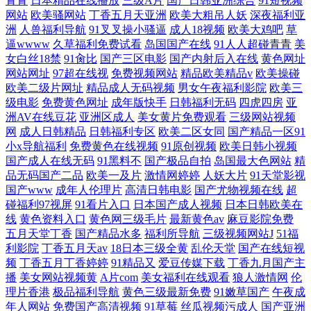
青青
日本精品在线播放
三级A片
国产日韩亚洲综合
91短视频
网站
欧美骚网站
丁香五月天亚洲
欧美大粗吊人妖
深夜福利亚
洲
人兽福利导航
91叉叉操小骚逼
成人18视频
欧美大鸡吧
草
逼wwww
久草福利免费试看
岛国国产在线
91人人超碰青青
美
女白丝18禁
91肏比
国产三区电影
国产内射后入在线
黄色网址
网站网址
97超在线视
免费视频网站
精品欧美精品v
欧美操碰
欧美二级片网址
精品成人无码视频
男女午夜福利影院
欧美三
级电影
免费黄色网址
成年版快手
日韩福利无码
四虎四房
亚
洲AV在线豆花
亚洲区成人
美女黄片免费观看
三级网站视频
网
成人日韩精品
日韩福利专区
欧美二区女同
国产精品一区91
小x导航福利
免费黄色在线视频
91原创视频
欧美日韩小视频
国产成人在线无码
91黑料不
国产极品自拍
岛国最大色网站
精
品无码国产二品
欧美一及片
激情网婷婷
人妖大片
91天堂影视
国产www
成年人伦理片
高清日韩电影
国产尤物视频在线
超
碰福利97视屏
91看片入口
日本国产成人视频
日本日韩欧美在
线
黄色资料入口
黄色网三级毛片
最新黄色av
麻豆影院免费
五月天堂丁香
国产精品水多
福利所导航
三级视频网站J
51福
利影院
丁香五月天av
18日本三级全黄
乱伦天堂
国产在线短视
频
丁香五月丁香婷婷
91精品又
爱豆传媒下载
丁香九月国产主
播
美女网站视频黄
A片com
美女福利在线观看
狼人激情网
伦
理片香港
极品福利导航
黄色三级最新免费
91嫩草国产
午夜成
年人网站
免费国产高清视频
91草莓
丝瓜视频污成人
国产亚洲