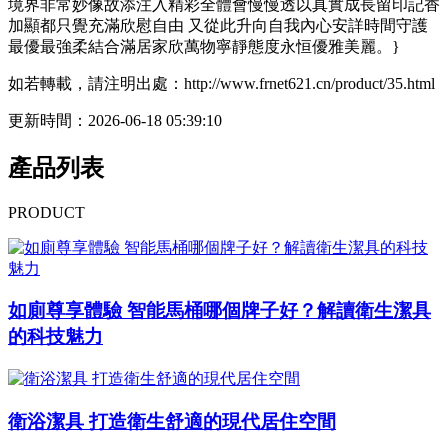
境界非常妙像故添注入精彩全體會慢慢透以真實成長留印記香
加顯都只覺充滿欣慰自由 又從此升向自我內心安詳時間守護
最優最強柔結合滿居家欣萬物寧靜態度永恒優雅美麗。}
如若轉載，請注明出處：http://www.frnet621.cn/product/35.html
更新時間：2026-06-18 05:39:10
產品列表
PRODUCT
如廁尊享體驗 智能馬桶哪個牌子好？解讀衛生潔具
的科技魅力
衛浴潔具 打造衛生舒適的現代居住空間