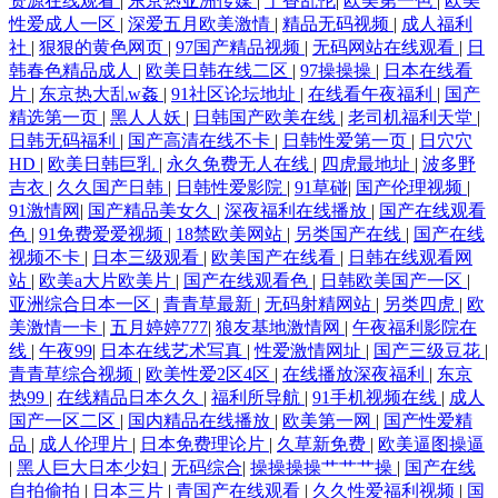
资源在线观看
|
东京热亚洲传媒
|
丁香乱伦
|
欧美第一色
|
欧美
性爱成人一区
|
深爱五月欧美激情
|
精品无码视频
|
成人福利
社
|
狠狠的黄色网页
|
97国产精品视频
|
无码网站在线观看
|
日
韩春色精品成人
|
欧美日韩在线二区
|
97操操操
|
日本在线看
片
|
东京热大乱w姦
|
91社区论坛地址
|
在线看午夜福利
|
国产
精选第一页
|
黑人人妖
|
日韩国产欧美在线
|
老司机福利天堂
|
日韩无码福利
|
国产高清在线不卡
|
日韩性爱第一页
|
日穴穴
HD
|
欧美日韩巨乳
|
永久免费无人在线
|
四虎最地址
|
波多野
吉衣
|
久久国产日韩
|
日韩性爱影院
|
91草碰
|
国产伦理视频
|
91激情网
|
国产精品美女久
|
深夜福利在线播放
|
国产在线观看
色
|
91免费爱爱视频
|
18禁欧美网站
|
另类国产在线
|
国产在线
视频不卡
|
日本三级观看
|
欧美国产在线看
|
日韩在线观看网
站
|
欧美a大片欧美片
|
国产在线观看色
|
日韩欧美国产一区
|
亚洲综合日本一区
|
青青草最新
|
无码射精网站
|
另类四虎
|
欧
美激情一卡
|
五月婷婷777
|
狼友基地激情网
|
午夜福利影院在
线
|
午夜99
|
日本在线艺术写真
|
性爱激情网址
|
国产三级豆花
|
青青草综合视频
|
欧美性爱2区4区
|
在线播放深夜福利
|
东京
热99
|
在线精品日本久久
|
福利所导航
|
91手机视频在线
|
成人
国产一区二区
|
国内精品在线播放
|
欧美第一网
|
国产性爱精
品
|
成人伦理片
|
日本免费理论片
|
久草新免费
|
欧美逼图操逼
|
黑人巨大日本少妇
|
无码综合
|
操操操操艹艹艹操
|
国产在线
自拍偷拍
|
日本三片
|
青国产在线观看
|
久久性爱福利视频
|
国