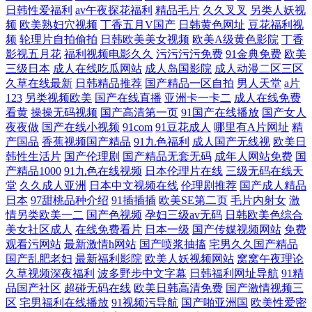
日韩性爱福利
av午夜探花福利
精品毛片
久久叉叉
另类人妖视
洲h网综合 五月花性视 韩国伪娘TS网站 新八哥电影网 国产精品民宅偷 日
频
欧美熟妇穴视频
丁香五月V国产
日韩黄色网址
豆花福利视
频
轮理片自拍偷拍
日韩欧美美女视频
欧美A级黄色影院
丁香
韩新片在线观看网
影视五月花
福利视频电影久久
污污污污免费
91金典免费
欧美
三级日本
成人在线吃瓜网站
成人岛国影院
成人动漫二区三区
久草在线最新
日韩精品推荐
国产精品一区自拍
男人天堂
a片
123
另类视频欧美
国产在线直播
亚洲卡一卡二
成人在线免费
看黄
操操无码视频
国产高清第一页
91国产在线播放
国产女人
夜夜做
国产在线小视频
91com
91豆花成人
哪里有A片网址
精
产国品
香蕉视频国产精品
91九色福利
成人国产无线视
欧美日
韩性生活片
国产伦理剧
国产精品无套无码
成年人网站免费
国
产精品1000
91九色在线视频
日本伦理片在线
三级无码在线天
堂
久久成人亚洲
日本中文视频在线
伦理剧推荐
国产成人精品
日本
97甜桃品种介绍
91插插插
欧美SE第二页
毛片内射女
激
情另类欧美一二
国产色视频
孕妇三级av无码
日韩欧美色综合
美女社区成人
在线免费看片
日本一级
国产传媒视频网站
免费
观看污网站
最新激情h网站
国产喷浆抽搐
宅男久久国产精品
国产乱肥老妇
最新福利影院
欧美人妖视频网站
窝窝午夜理论
久草视频深夜福利
波多野步中文字幕
日韩福利网址导航
91精
品国产社区
超碰无码在线
欧美日韩高清免费
国产激情视频三
区
宅男福利在线播放
91视频污导航
国产啪亚洲国
欧美性爱密