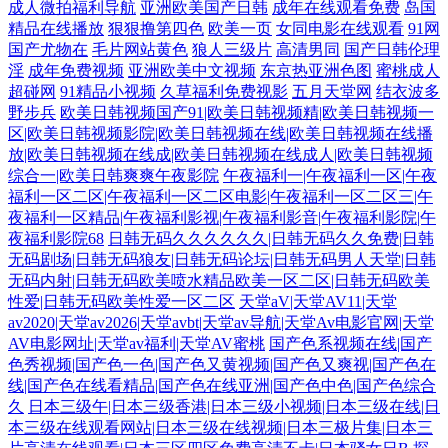
成人微拍福利导航
亚洲欧美国产日韩
成年在线观看免费
岛国
精品在线播放
狠狠撸第四色
欧美一页
女同电影在线观看
91网
国产尤物在
毛片网站黄色
狼人三级片
高清男同
国产日韩伦理
淫
成年免费视频
亚洲欧美中文视频
东京热亚洲色图
蜜桃成人
超碰网
91精品小视频
久草福利免费视影
五月天堂网
结衣波多
野步兵
欧美日韩视频国产91|欧美日韩视频精|欧美日韩视频一
区|欧美日韩视频影院|欧美日韩视频在线|欧美日韩视频在线播
放|欧美日韩视频在线成|欧美日韩视频在线成人|欧美日韩视频
综合一|欧美日韩爽爽午夜影院
午夜福利一|午夜福利一区|午夜
福利一区二区|午夜福利一区二区电影|午夜福利一区二区三|午
夜福利一区精品|午夜福利影视|午夜福利影音|午夜福利影院|午
夜福利影院68
日韩无码久久久久久久|日韩无码久久免费|日韩
无码剧场|日韩无码狼友|日韩无码论坛|日韩无码男人天堂|日韩
无码内射|日韩无码欧美喷水精品欧美一区二区|日韩无码欧美
性爱|日韩无码欧美性爱一区二区
天堂aV|天堂AV11|天堂
av2020|天堂av2026|天堂avbt|天堂av导航|天堂Av电影官网|天堂
AV电影网址|天堂av福利|天堂AV蜜桃
国产色系视频在线|国产
色秀视频|国产色一色|国产色又黄视频|国产色又爽视|国产色在
线|国产色在线看精品|国产色在线亚洲|国产色中色|国产色综合
久
日本三级午|日本三级香港|日本三级小视频|日本三级在线|日
本三级在线观看网站|日本三级在线视频|日本三极片集|日本三