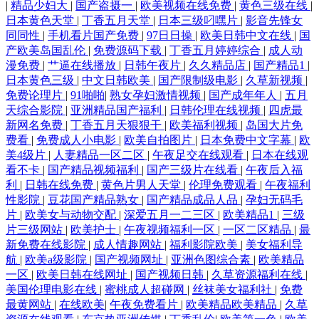
|
精品少妇大
|
国产盗摄一
|
欧美视频在线免费
|
黄色三级在线
|
日本黄色天堂
|
丁香五月天堂
|
日本三级叼嘿片
|
影音先锋女
同同性
|
手机看片国产免费
|
97日日操
|
欧美日韩中文在线
|
国
产欧美岛国乱伦
|
免费源码下载
|
丁香五月婷婷综合
|
成人动
漫免费
|
艹逼在线播放
|
日韩午夜片
|
久久精品店
|
国产精品1
|
日本黄色三级
|
中文日韩欧美
|
国产限制级电影
|
久草新视频
|
免费论理片
|
91啪啪
|
熟女孕妇激情视频
|
国产成年年人
|
五月
天综合影院
|
亚洲精品国产福利
|
日韩伦理在线视频
|
四虎最
新网名免费
|
丁香五月天狠狠干
|
欧美福利视频
|
岛国大片免
费看
|
免费成人小电影
|
欧美自拍图片
|
日本免费中文字幕
|
欧
美4级片
|
人妻精品一区二区
|
午夜足交在线观看
|
日本在线观
看不卡
|
国产精品视频福利
|
国产三级片在线看
|
午夜后入福
利
|
日韩在线免费
|
黄色片男人天堂
|
伦理免费观看
|
午夜福利
性影院
|
豆花国产精品熟女
|
国产精品成品人品
|
孕妇无码毛
片
|
欧美女与动物交配
|
深爱五月一二三区
|
欧美精品1
|
三级
片三级网站
|
欧美护士
|
午夜视频福利一区
|
一区二区精品
|
最
新免费在线影院
|
成人情趣网站
|
福利影院欧美
|
美女福利导
航
|
欧美a级影院
|
国产视频网址
|
亚洲色图综合素
|
欧美精品
一区
|
欧美日韩在线网址
|
国产视频日韩
|
久草资源福利在线
|
美国伦理电影在线
|
蜜桃成人超碰网
|
丝袜美女福利社
|
免费
最黄网站
|
在线欧美
|
午夜免费看片
|
欧美精品欧美精品
|
久草