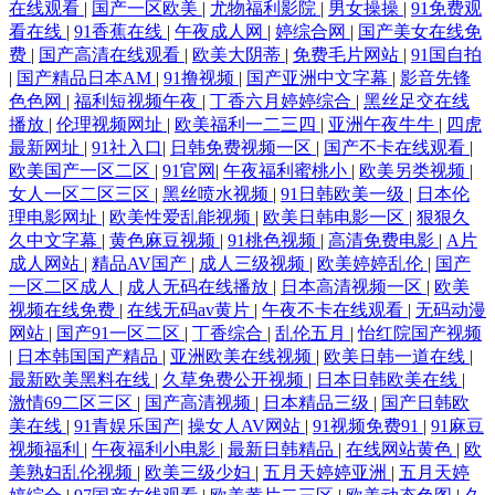
在线观看
|
国产一区欧美
|
尤物福利影院
|
男女操操
|
91免费观
看在线
|
91香蕉在线
|
午夜成人网
|
婷综合网
|
国产美女在线免
费
|
国产高清在线观看
|
欧美大阴蒂
|
免费毛片网站
|
91国自拍
|
国产精品日本AM
|
91撸视频
|
国产亚洲中文字幕
|
影音先锋
色色网
|
福利短视频午夜
|
丁香六月婷婷综合
|
黑丝足交在线
播放
|
伦理视频网址
|
欧美福利一二三四
|
亚洲午夜牛牛
|
四虎
最新网址
|
91社入口
|
日韩免费视频一区
|
国产不卡在线观看
|
欧美国产一区二区
|
91官网
|
午夜福利蜜桃小
|
欧美另类视频
|
女人一区二区三区
|
黑丝喷水视频
|
91日韩欧美一级
|
日本伦
理电影网址
|
欧美性爱乱能视频
|
欧美日韩电影一区
|
狠狠久
久中文字幕
|
黄色麻豆视频
|
91桃色视频
|
高清免费电影
|
A片
成人网站
|
精品AV国产
|
成人三级视频
|
欧美婷婷乱伦
|
国产
一区二区成人
|
成人无码在线播放
|
日本高清视频一区
|
欧美
视频在线免费
|
在线无码av黄片
|
午夜不卡在线观看
|
无码动漫
网站
|
国产91一区二区
|
丁香综合
|
乱伦五月
|
怡红院国产视频
|
日本韩国国产精品
|
亚洲欧美在线视频
|
欧美日韩一道在线
|
最新欧美黑料在线
|
久草免费公开视频
|
日本日韩欧美在线
|
激情69二区三区
|
国产高清视频
|
日本精品三级
|
国产日韩欧
美在线
|
91青娱乐国产
|
操女人AV网站
|
91视频免费91
|
91麻豆
视频福利
|
午夜福利小电影
|
最新日韩精品
|
在线网站黄色
|
欧
美熟妇乱伦视频
|
欧美三级少妇
|
五月天婷婷亚洲
|
五月天婷