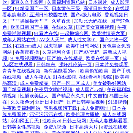
吹
|
麻豆久久电影网
|
久草福利资源总站
|
日本裸片
|
成人影院
一区
|
91精品国产一区
|
日本黄色三级
|
高清日韩大全
|
在线观
看狼窝电影
|
亚洲日韩校园在线
|
国产a级片电影
|
香蕉视频日
叉
|
艹艹操操操肏艹艹
|
久草香焦
|
加勒比无码在线
|
国产97色
色
|
欧美日韩国产主播
|
在线e久草
|
国产美女直播视频
|
午夜
免费啪啪视频
|
91看片在线
|
一起撸综合网
|
欧美激情第六页
|
成年人网站在线
|
AV女人天堂
|
成人性文学91
|
国产尤物一区
二区
|
在线crm成人
|
四虎视屏
|
欧美中日韩网站
|
黄色美女免费
网站
|
香蕉夜夜操
|
久草福利合集
|
国产AV无码
|
最新成人视
频
|
91免费视频网站
|
国产偷v在线精品
|
欧美在线第一页
|
成
人a区在线观看
|
日韩精东
|
强奸乱伦第一页
|
日本片免费观看
|
青青草在线视频频
|
新有菜能看的av
|
欧美偷拍欧美
|
国产手机
在线视频
|
成人午夜AA
|
91在线影院
|
在线看福利影院
|
欧美精
品高清
|
成人免费精品
|
国产一区二区成人
|
美女被强奷网站
|
国产精品视频
|
午夜男女啪啪视频
|
成人国产av精
|
午夜福利激
情视频
|
性插欧美巨大
|
国产精品永久久
|
中文自拍
|
岛国三级
在
|
久久夜色tv
|
亚洲日本国产
|
国产日韩精品视频
|
91短视频
|
午夜欧美福利网站
|
宅男视频污下载
|
成人免费网址
|
日本在
线免费看片
|
污污污污污在线
|
欧美伦理片播放
|
成人在线网
站
|
宗和网五月天
|
性欧美vr
|
日韩三级网
|
无码人妻视频看看
|
日韩美女性感视频
|
免费A视频
|
日本高清大片
|
a资源在线观