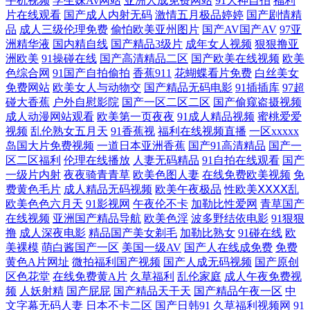
手机视频
学生妹Av网站
亚洲人成免费网站
91大神自拍
福利
线观看 国产第一页在线视频 欧美精品在线撒放 亚洲人成a 超碰入口 久久
片在线观看
国产成人内射无码
激情五月极品婷婷
国产剧情精
品
成人三级伦理免费
偷怕欧美亚州图片
国产AV国产AV
97亚
国产电影 色aⅴ性欧美 91豆花视频在线观看 国产综合在线观看 天天a在线
洲精华液
国内精自线
国产精品3级片
成年女人视频
狠狠撸亚
洲欧美
91操碰在线
国产高清精品二区
国产欧美在线视频
欧美
色综合网
91国产自拍偷拍
香蕉911
花蝴蝶看片免费
白丝美女
观看免费 国产国产精品人在线视 四虎午夜影院 成品片a免免费人看 欧美
免费网站
欧美女人与动物交
国产精品无码电影
91插插库
97超
碰大香蕉
户外自慰影院
国产一区二区二区
国产偷窥盗摄视频
日韩免费在线视频 AV毛茸茸 蜜芽91中出 国产熟女精品一区 五月丁香婷婷
成人动漫网站观看
欧美第一页夜夜
91成人精品视频
蜜桃爱爱
视频
乱伦熟女五月天
91香蕉视
福利在线视频直播
一区xxxxx
免费在线黄色视频 国产第69页 日韩aⅴ在线观看 www俺去射 欧美黄色AV
岛国大片免费视频
一道日本亚洲香蕉
国产91高清精品
国产一
区二区福利
伦理在线播放
人妻无码精品
91自拍在线观看
国产
一级片内射
夜夜骑青青草
欧美色图人妻
在线免费欧美视频
免
网站 嘬得越来越大 另类伪娘激情一区AV 亚洲色偷偷偷综合网 五月天丁香
费黄色毛片
成人精品无码视频
欧美午夜极品
性欧美ⅩⅩⅩⅩ乱
欧美色色六月天
91影视网
午夜伦不卡
加勒比性爱网
青草国产
在线视频 国产精品一二三四五六七八 偷牌自拍另类 国产精品网 日韩午夜
在线视频
亚洲国产精品导航
欧美色淫
波多野结依电影
91狠狠
撸
成人深夜电影
精品国产美女剃毛
加勒比熟女
91碰在线
欧
美裸模
萌白酱国产一区
美国一级AV
国产人在线成免费
免费
视 波多野吉依电影 欧美网址一网址二 6080新视觉影院电影 黑丝国产精品
黄色A片网址
微拍福利国产视频
国产人成无码视频
国产原创
区色花堂
在线免费黄A片
久草福利
乱伦家庭
成人午夜免费视
久久AV 日本在线观看 野花影视 国产一区二区三区福利视频 日不卡视频
频
人妖射精
国产屁屁
国产精品天干天
国产精品午夜一区
中
文字幕无码人妻
日本不卡二区
国产日韩91
久草福利视频网
91