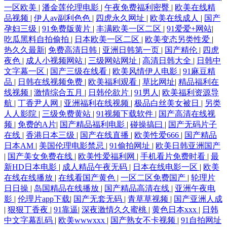
一区欧美
|
潘金莲伦理电影
|
午夜免费福利密臀
|
欧美在线精
品视频
|
伊人av副利色色
|
四虎永久网址
|
欧美在线成人
|
国产
孕妇三级
|
91免费版黄片
|
丰满欧美一区二区
|
91爱爱+网站
|
吃瓜黑料自拍偷拍
|
日本欧美一区二区
|
欧美变态另类性爱
|
热久久最新
|
免费高清日韩
|
亚洲日韩第一页
|
国产精伦
|
四虎
夜色
|
成人小视频网站
|
三级网站网址
|
高清日韩大全
|
日韩中
文字幕一区
|
国产三级在线看
|
欧美风情伊人电影
|
91麻豆精
品
|
日韩在线视频免费
|
欧美福利观看
|
草比网址
|
精品福利在
线视频
|
激情综合五月
|
日韩伦欲片
|
91男人
|
欧美福利资源导
航
|
丁香尹人网
|
亚洲福利在线视频
|
极品白丝美女被日
|
另类
人人影院
|
三级免费黄站
|
91视频下载软件
|
国产高清在线视
频
|
免费的A片
|
国产精品福利电影
|
碰操搞曰
|
国产无码片子
在线
|
香港日本三级
|
国产在线直播
|
欧美性爱666
|
国产精品
日本AM
|
美国伦理电影禁忌
|
91偷拍网址
|
欧美日韩亚洲国产
|
国产美女免费在线
|
欧美性爱福利网
|
手机看片免费时看
|
最
新HD日本电影
|
成人精品午夜无码
|
日本在线电影一区
|
欧美
在线在线播放
|
在线看国产黄色
|
一区二区免费国产
|
轮理片
日日操
|
岛国精品在线播放
|
国产精品高清在线
|
亚洲午夜电
影
|
伦理片app下载
|
国产无套无码
|
青草草视频
|
国产亚洲人成
|
狠狠丁香夜
|
91靠逼
|
深夜激情久久蜜桃
|
黄色日本xxx
|
日韩
中文字幕乱码
|
欧美wwwxxx
|
国产熟女不卡视频
|
91自拍网址