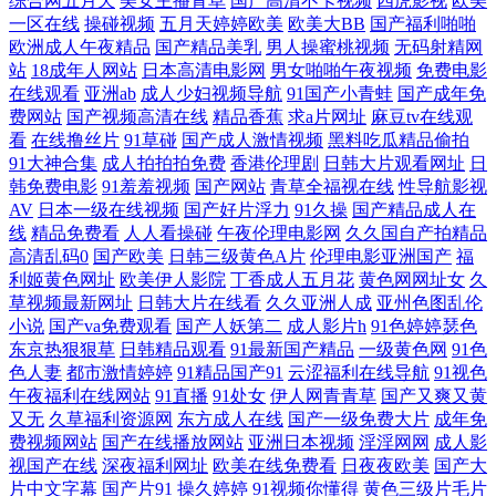
综合网五月天
美女主播青草
国产高清不卡视频
四虎影视
欧美
桃色污无限免费看 国内精品自在拍精选 日本不卡线在免费 伊人久热中文
一区在线
操碰视频
五月天婷婷欧美
欧美大BB
国产福利啪啪
欧洲成人午夜精品
国产精品美乳
男人操蜜桃视频
无码射精网
站
18成年人网站
日本高清电影网
男女啪啪午夜视频
免费电影
国产精品免费一级在线观看 亚洲一区激情欧美 欧美日韩国产动漫在 自拍
在线观看
亚洲ab
成人少妇视频导航
91国产小青蛙
国产成年免
费网站
国产视频高清在线
精品香蕉
求a片网址
麻豆tv在线观
三级 欧美午夜片 亚洲日本在线播放视频 成年人网 看免费人成va视频全 色
看
在线撸丝片
91草碰
国产成人激情视频
黑料吃瓜精品偷拍
91大神合集
成人拍拍拍免费
香港伦理剧
日韩大片观看网址
日
资源色综合 自拍武侠日韩 国产精品三级在线播放 欧美杂交视频一区二 亚
韩免费电影
91羞羞视频
国产网站
青草全福视在线
性导航影视
AV
日本一级在线视频
国产好片浮力
91久操
国产精品成人在
线
精品免费看
人人看操碰
午夜伦理电影网
久久国自产拍精品
洲午夜成激人 成人学院 美女被日出水 天天干天天射粉嫩AV 91国偷自产中
高清乱码0
国产欧美
日韩三级黄色A片
伦理电影亚洲国产
福
利姬黄色网址
欧美伊人影院
丁香成人五月花
黄色网网址女
久
文字幕 国产又粗又猛又大视频 日本情色2区3区 在线欧中文字幕 国产精品
草视频最新网址
日韩大片在线看
久久亚洲人成
亚州色图乱伦
小说
国产va免费观看
国产人妖第二
成人影片h
91色婷婷瑟色
厕所 日本玖玖情色 在线播放国产精品三级 国产传媒18精品A片在线观看
东京热狠狠草
日韩精品观看
91最新国产精品
一级黄色网
91色
色人妻
都市激情婷婷
91精品国产91
云涩福利在线导航
91视色
午夜福利在线网站
91直播
91处女
伊人网青青草
国产又爽又黄
欧美大片免费观看 亚洲欧美精品国产 成人动漫h在线观看 懒人电影网 污
又无
久草福利资源网
东方成人在线
国产一级免费大片
成年免
费视频网站
国产在线播放网站
亚洲日本视频
淫淫网网
成人影
污污在线视频 97超碰97 国产在线视屏91 日本高清在线播放 伊人色资源 国
视国产在线
深夜福利网址
欧美在线免费看
日夜夜欧美
国产大
片中文字幕
国产片91
操久婷婷
91视频你懂得
黄色三级片毛片