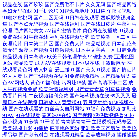
视品在线
国产玖玖
国产免费毛不卡片
久久无码
国产精品网络
孕妇无码在线
91手机论坛
91视频新地址
91日逼
午夜啪视频
91啪水蜜桃网
国产二区无码
91日韩在线观看
西瓜影院视频全
集
国产孕妇无码视频
国产在线福利
国产在线日皮片
午夜神马
伦理
毛片网站美女
AV福利激情毛片
黄色网在线播放
91视频
免费在线
91午夜在线
福利在线视频导航
欧美喷潮一区二区
午
夜理论片
日本第二片区
国产免费大片
精品呦视频
日本乱伦高
清无码
深夜国产视频
91刺激视频
日本中文字幕一区
日韩免费
精品视频
日本高清v
欧美日韩伦理午夜
91碰超免费
亚洲色图
网站
精品欧美
成人AV在线观看
日本a级在线
干露脸熟女
在
线观看黄色网
成人抖音
爰上碰91
国产美女91视频
国产情侣片
97人人看
国产三级视频在线
91免费视频精品
国产精品另类
黄
色AV网站人
黄色91福利社
污网址18禁
国产高清不卡二区
成
人午夜视频免费
欧美激情福利网
国产青青青草
91草逼视频
免
费看片日韩
午夜视频福利免费
国产嫩草视频在线
69叉叉叉
最
新日本在线视频
日韩成人a
青青操91
五月天婷婷
91短视频在
线
国产在线观看的
白丝美女自慰网站
91福利免费视频
加勒比
91AV
91在线观看
黄网站av在线
国产视频
狠狠擼狠狠擼
91桃
色小视频
91激情
91干啪啪
青青操青青干
主播诱惑无码专区
欧美视频电影
91播放
麻豆桃色网站
亚洲欧美国产另类
欧美伦
理另类
国产刺激对白
在线观看91精品
欧美成年视频
操碰操揉