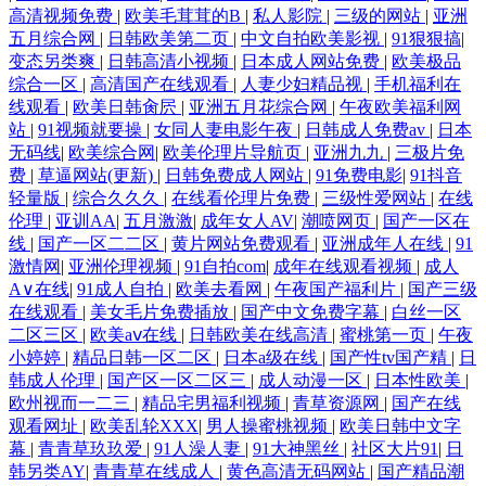
高清视频免费
|
欧美毛茸茸的B
|
私人影院
|
三级的网站
|
亚洲
五月综合网
|
日韩欧美第二页
|
中文自拍欧美影视
|
91狠狠搞
|
变态另类爽
|
日韩高清小视频
|
日本成人网站免费
|
欧美极品
综合一区
|
高清国产在线观看
|
人妻少妇精品视
|
手机福利在
线观看
|
欧美日韩肏屄
|
亚洲五月花综合网
|
午夜欧美福利网
站
|
91视频就要操
|
女同人妻电影午夜
|
日韩成人免费av
|
日本
无码线
|
欧美综合网
|
欧美伦理片导航页
|
亚洲九九
|
三极片免
费
|
草逼网站(更新)
|
日韩免费成人网站
|
91免费电影
|
91抖音
轻量版
|
综合久久久
|
在线看伦理片免费
|
三级性爱网站
|
在线
伦理
|
亚训AA
|
五月激激
|
成年女人AV
|
潮喷网页
|
国产一区在
线
|
国产一区二二区
|
黄片网站免费观看
|
亚洲成年人在线
|
91
激情网
|
亚洲伦理视频
|
91自拍com
|
成年在线观看视频
|
成人
A∨在线
|
91成人自拍
|
欧美去看网
|
午夜国产福利片
|
国产三级
在线观看
|
美女毛片免费插放
|
国产中文免费字幕
|
白丝一区
二区三区
|
欧美aⅴ在线
|
日韩欧美在线高清
|
蜜桃第一页
|
午夜
小婷婷
|
精品日韩一区二区
|
日本a级在线
|
国产性tv国产精
|
日
韩成人伦理
|
国产区一区二区三
|
成人动漫一区
|
日本性欧美
|
欧州视而一二三
|
精品宅男福利视频
|
青草资源网
|
国产在线
观看网址
|
欧美乱轮XXX
|
男人操蜜桃视频
|
欧美日韩中文字
幕
|
青青草玖玖爱
|
91人澡人妻
|
91大神黑丝
|
社区大片91
|
日
韩另类AY
|
青青草在线成人
|
黄色高清无码网站
|
国产精品潮