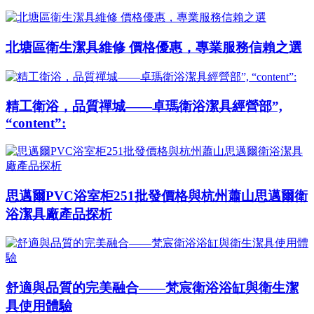
北塘區衛生潔具維修 價格優惠，專業服務信賴之選
精工衛浴，品質禪城——卓瑪衛浴潔具經營部”,
“content”:
思邁爾PVC浴室柜251批發價格與杭州蕭山思邁爾衛
浴潔具廠產品探析
舒適與品質的完美融合——梵宸衛浴浴缸與衛生潔
具使用體驗