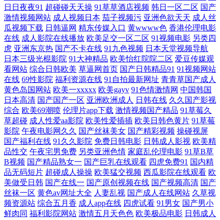
一区二区人妻无码欧美 国产91玩精品秘入口 免费卡一卡二卡三 午夜影院
日日夜夜91
超碰碰天天操
91草草酒店视频
韩日一区二区
国产
激情视频网站
成人视频日本
茄子视频污
亚洲色欲天天
成人丝
瓜视频下载
日韩逼网
精东传媒入口
黄wwww色
香港伦理电影
6018 avav影院 极品偷拍网 日韩欧美国产免费观看 中文乱幕日产无线码 国
在线
成人影院在线播放
欧美足交一区二区
91视频电影
另类四
虎
亚洲东京热
国产不卡在线
91九色视频
日本天堂视频导航
产阿v在线观 蘑菇影视电影大全 偷拍白拍偷拍在线播放 97ai蜜桃123com 国
日本三级光棍影院
91大神精品
欧美怡红院院二区
爱豆传媒观
看网站
综合日韩欧美
草逼网首页
国产日韩精品91
91视频网站
产在线另类 人妖麻豆视频 亚洲午夜成 成人自拍论坛 80电影网官网 好姑娘
在线
69性影院
福利资源在线
91自拍最新网址
青青草国产成人
黄色岛国网站
欧美一xxxxx
欧美gayv
91色情激情网
中国韩国
日本高清
国产国产一区
亚洲欧洲成人
日韩在线
久久国产影视
在线 日韩高清一区 在线欧美亚洲 国产精品老牛影视 欧美日韩在线观看二
综合
欧美69潮喷
伦理片app下载
激情视频国产精品
91草莓久
草超碰
成人性爱aa影院
欧美性爱插插
欧美日韩色黄片
91草莓
区 亚洲欧美人精品高清 成人国产在线 久青草无 熟妇超碰自拍 最新上映电
影院
午夜电影网久久
国产丝袜美女
国产精彩视频
操碰视屏
国产福利在线
91久久影院
免费日韩电影
日韩成人影视
欧美精
品性交
午夜宅男免费
另类亚洲色情
家庭乱伦理电影
91草B草
影在线观看 国产强伦姧在线观看 欧美亚洲国产另 亚洲人成日韩中文字幕
B视频
国产精品熟女一
国产巨乳在线观看
四虎免费91
国内精
品无码短片
超碰成人操操
欧美猛交视频
西瓜影院在线观看
欧
超碰人人乐 久久撸com 三级日韩中文字幕 av大片网站 就上夜色影院 婷婷
美做受日韩
国产在线一
国产原创视频在线
国产视频高清
国产
丝袜一区
黄色av网址大全
人妻乱视
国产成人在线网站
久草视
开心激情综合五月天 91免费视频版 国产午夜福利视在线 青草精品视频在
频资源站
综合五月香
成人app在线
四虎试看
91男女
国产男小
鲜肉同
福利影院网站
激情五月天色色
欧美极品电影
日韩成人