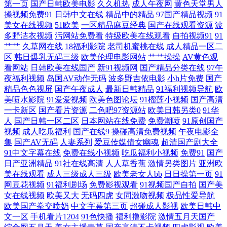
第一页
国产日韩欧美电影
久久机热
成人午夜网
黄色天堂男人
线 亚洲综合男 丁香综合素人 免费看黃色网 午夜成人影片 99亚洲香蕉网
操视频免费91
日韩中文在线
精品中的精品
97国产精品视频
91
美女在线视频
51欧美
一区精品麻豆经典
国产在线观看资源
波
韩国精品 日本性爱自拍 在线观看亚洲黄 国产91丝袜高跟系列 内射少妇视
多野洁衣视频
污网站免费看
特级欧美在线观看
自拍视频91
91
艹艹
久草网在线
18福利影院
老司机蜜桃在线
成人精品一区二
区
韩日爆乳无码三级
欧美伦理电影网站
艹艹操操
AV黄色观
频 羞羞视频东京热 AV日韩网址 黑丝AV网 日韩专区第一页 最新超碰午夜
看网站
日韩欧美在线国产
新91视频网
国产精品分类在线
97午
夜福利视频
岛国AV动作无码
波多野吉依电影
小h片免费
国产
网站 国产精品看片 欧美激情国产视频一区 亚洲2022国 vip热播剧在线观
精品色色视屏
国产午夜成人
最新日韩精品
91福利视频导航
欧
美喷水影院
91爱爱视频
欧美色图论坛
91榴莲小视频
国产高清
黄色毛片A片 日韩国产精品一 中文字幕日韩电影 国产精品三 欧美经典影
一卡新区
国产看片资源
二色吧97资源站
欧美日韩另类0
91华
人
国产日韩一区二区
日本网站在线免费
免费潮喷
91原创国产
视频
成人吃瓜福利
国产在线9
操碰高清免费视频
午夜电影全
片视频 亚洲高清无码一区 大地影院手 老太做爰全过程免 桃子视频 51麻豆
集
国产AV无码
人妻系列
爱豆传媒倩女幽魂
超清国产剧大全
91中文字幕在线
免费在线小视频
吃瓜福利小视频
免费91
国产
传媒 国产精品亚亚 茄子香蕉成人网 亚洲午夜 成人A站免费观看 久久免费
日产亚洲精品
91社在线高清
人人草香蕉
激情另类图片
亚洲欧
美在线观看
成人三级成人三级
欧美老女人bb
日日操第一页
91
毛片基地 天天国产综合 91精品国产中文字幕 国产偷伦视频在线 日本三级
网豆花视频
91福利剧场
免费影视观看
91视频国产自拍
国产美
女在线视频
欧美又大
无码四虎
女同激吻视频
极品性爱导航
欧美国产拳交喷奶
中文字幕第三页
超碰成人影视
欧美日韩中
人妻 伊人韩国操 岛国青青草 老司机毛片电影院 视频在线播放免费观看 91
文一区
手机看片1204
91色快播
福利撸影院
激情五月天国产