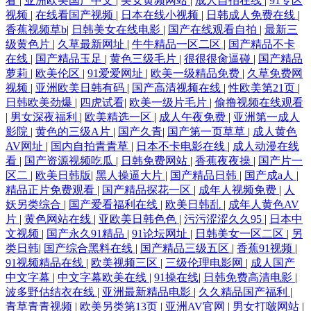
看
|
亚洲欧美国产中文
|
美女黄频网站
|
成人自拍在线
|
91专区
视频
|
在线看国产视频
|
日本在线小视频
|
日韩成人免费在线
|
香蕉视频草b
|
日韩美女在线电影
|
国产在线观看自拍
|
最新三
级黄色片
|
久草最新网址
|
牛牛精品一区二区
|
国产精品不卡
在线
|
国产精品玉足
|
黄色三级毛片
|
很很很肏逼碰
|
国产精品
萝莉
|
欧美伦区
|
91爱爱网址
|
欧美一级精品免费
|
久草免费网
视频
|
亚洲欧美日韩有码
|
国产高清视频在线
|
性欧美第21页
|
日韩欧美劲爆
|
四虎试看
|
欧美一级片毛片
|
偷撸视频在线观看
|
男女深夜福利
|
欧美精选一区
|
成人午夜免费
|
亚洲第一成人
影院
|
黄色的三级A片
|
国产久青
|
国产第一页草草
|
成人黄色
AV网址
|
国内自拍青青草
|
日本不卡电影在线
|
成人动漫在线
看
|
国产资源视频吃瓜
|
日韩免费网站
|
香蕉夜夜操
|
国产片一
区二
|
欧美日韩版
|
黑人操逼大片
|
国产精品日韩
|
国产成a人
|
精品正片免费观看
|
国产精品探花一区
|
成年人视频免费
|
人
妖另类综合
|
国产爱看福利在线
|
欧美日韩乱
|
成年人黄色AV
片
|
黄色网站在线
|
亚欧美日韩色色
|
污污涩涩久久95
|
日本中
文视频
|
国产永久91精品
|
91论坛网址
|
日韩美女一区二区
|
另
类日韩
|
国产综合黑料在线
|
国产精品三级五区
|
香蕉91视频
|
91视频精品在线
|
欧美视频三区
|
三级伦理电影网
|
成人国产
中文字幕
|
中文字幕欧美在线
|
91操在线
|
日韩免费高清电影
|
波多野估结衣在线
|
亚洲最新精品电影
|
久久精品国产福利
|
青草青青视频
|
欧美另类第13页
|
亚洲AV官网
|
男女打啵网站
|