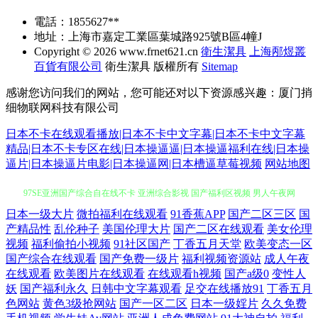
電話：1855627**
地址：上海市嘉定工業區葉城路925號B區4幢J
Copyright © 2026
www.frnet621.cn
衛生潔具
上海邴煜叢
百貨有限公司
衛生潔具
版權所有
Sitemap
感谢您访问我们的网站，您可能还对以下资源感兴趣：厦门捎
细物联网科技有限公司
日本不卡在线观看播放|日本不卡中文字幕|日本不卡中文字幕
精品|日本不卡专区在线|日本操逼逼|日本操逼福利在线|日本操
逼片|日本操逼片电影|日本操逼网|日本槽逼草莓视频
网站地图
97SE亚洲国产综合自在线不卡 亚洲综合影视 国产福利区视频 男人午夜网
日本一级大片
微拍福利在线观看
91香蕉APP
国产二区三区
国
站 俺去也亚洲综合 九九国产精品免费一区 深夜影院毛片 91高清视 国产手
产精品性
乱伦种子
美国伦理大片
国产二区在线观看
美女伦理
视频
福利偷拍小视频
91社区国产
丁香五月天堂
欧美变态一区
机在线视频 欧美最新sss 亚洲色图P 大香蕉超碰99 免费电影在线观看完整
国产综合在线观看
国产免费一级片
福利视频资源站
成人午夜
在线观看
欧美图片在线观看
在线观看h视频
国产a级0
变性人
妖
国产福利永久
日韩中文字幕观看
足交在线播放91
丁香五月
免费 无码专区第九页 91香蕉污污视频 韩日裸片 日韩免费性网站 张柏芝在
色网站
黄色3级抢网站
国产一区二区
日本一级婬片
久久免费