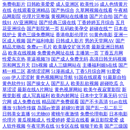
免费电影片
日韩欧美爱爱
成人亚洲区
欧美性16
成人色情黄片
产费视频在线观看 欧美日韩国产第一页 亚洲国产一级a 成人福利软件导航
在线
在线观看亚洲精品
国产热综合
久草网视频在线看
午夜精
品网影院
伦理片完整版
黄视网站在线播放
国产片自拍
国产在
狼人综合成干网 无极影视 91香蕉入口 国产尤物白 人人摸人人 在线观看精
线91
AV亚洲网址
国产经典三级在线
丁香婷婷五月综合
五月
花亚洲综合
国产影院第一页
乱码欧美孕交
超碰在线艹
日本在
品国产尤物 国产精品+免费 欧美日韩在线免费观着 亚洲欧美不卡 福利撸
线护士
黄色三级免费网址
香港电影伦理片
91黄色电影
亚洲一
区成人视频
国产福利电影
日韩成人影片
男的天堂网AV
国产
精品尤物在
免费a一毛片
欧美肠交扩张另类
最新亚洲日韩精
撸导航 免费性爱视频 亚欧人成 俺去爷新网 九一精品热 手机 电影 91在线
品
欧美在线视频
免费黄色网址在线
主播第一页
丁香五月网
性爱东京热
草逼视频78
国产成人免费无码
高清日韩无码视频
综合观看 韩国三级日产三级 日产自拍高清视频直播 在线播放亚洲视频a
宗和网五月天
日b视频
成人三级网站在
主播福利姬h在线
国产
精一精二区
基情涩涩网
51漫画成人
丁香5月综合网
91爱爱
com
伊人涩涩射
黄色视频网址导航
91国在线观看
91最新自拍
国产精品线在线精品 999日韩视频 欧美性交一二三区 99热欧美麻豆 欧美
黄色软件91
国产操女人
国产乱人
欧美乱欲视频
超碰吃瓜
久
草涩涩
最新在线A片网址
黄色视屏网站
欧美午夜寂寞影院
新
成人日韩精品 在线播放电影 精品人无 亚洲免费视频一区 国产精品成人永
视觉影视
成人写真福利
欧美内射网址
日本中文字幕无码
97日
穴网
成人免费在线
精品国产免费观看
国产不卡高清
91av在线
久在线 日韩精品成人一 good手机电影网 欧美整片aⅴ免费 91桃色下载网站
播放
91制作传媒
岛国av资源
超碰91资源
国产乱一乱二乱三
日韩美女直播
91尤物69
蜜桃午夜激情
免费伦理电影
日本电影
伦理片
黄瓜视频成人
性爱婷婷
爱豆在线看
麻豆影院爱爱
成
免费污视频 揄揄撸一区 国内一点不卡在 五月天超碰在线 豆花91网在线看
人软件视频
午夜宅男在线
91专区在线
狠狠干欧美
国产三级国