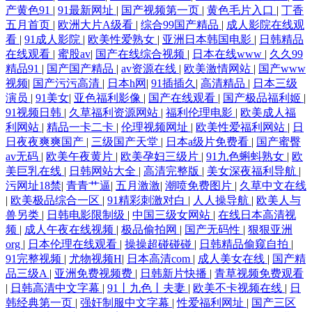
产黄色91
|
91最新网址
|
国产视频第一页
|
黄色毛片入口
|
丁香
五月首页
|
欧洲大片A级看
|
综合99国产精品
|
成人影院在线观
看
|
91成人影院
|
欧美性爱熟女
|
亚洲日本韩国电影
|
日韩精品
在线观看
|
蜜股av
|
国产在线综合视频
|
日本在线www
|
久久99
精品91
|
国产国产精品
|
av资源在线
|
欧美激情网站
|
国产www
视频
|
国产污污高清
|
日本h网
|
91插插久
|
高清精品
|
日本三级
演员
|
91美女
|
亚色福利影像
|
国产在线观看
|
国产极品福利姬
|
91视频日韩
|
久草福利资源网站
|
福利伦理电影
|
欧美成人福
利网站
|
精品一卡二卡
|
伦理视频网址
|
欧美性爱福利网站
|
日
日夜夜爽爽国产
|
三级国产天堂
|
日本a级片免费看
|
国产蜜臀
av无码
|
欧美午夜黄片
|
欧美孕妇三级片
|
91九色蝌蚪熟女
|
欧
美巨乳在线
|
日韩网站大全
|
高清完整版
|
美女深夜福利导航
|
污网址18禁
|
青青艹逼
|
五月激激
|
潮喷免费图片
|
久草中文在线
|
欧美极品综合一区
|
91精彩刺激对白
|
人人操导航
|
欧美人与
兽另类
|
日韩电影限制级
|
中国三级女网站
|
在线日本高清视
频
|
成人午夜在线视频
|
极品偷拍网
|
国产无码性
|
狠狠亚洲
org
|
日本伦理在线观看
|
操操超碰碰碰
|
日韩精品偷窥自拍
|
91完整视频
|
尤物视频H
|
日本高清com
|
成人美女在线
|
国产精
品三级A
|
亚洲免费视频费
|
日韩新片快播
|
青草视频免费观看
|
日韩高清中文字幕
|
91丨九色丨夫妻
|
欧美不卡视频在线
|
日
韩经典第一页
|
强奸制服中文字幕
|
性爱福利网址
|
国产三区