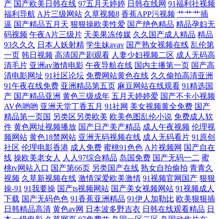
产
国产欧美日韩在线
97五月天婷婷
日韩在线网
91福利社视频
人人操在线播放 ts国产人妖AV 人人操人人爽 999精品在线 日韩中文字幕
福利导航
A片三级网站
久草视频8
香蕉APP污视频
艹艹艹插
逼
国产精品五月天
狠狠操欧美性爱
国产绝色精品
精品孕妇无
动作片免费观看 深夜福利视频网 副业项目 日韩一区二区免费看 超碰91第
码视频
午夜A片三级片
天美果冻传媒
久久国产成人精品
精品
93久久久
日本人妖射精
学生妹avav
国产熟女视频在线
乱伦第
一页
韩日视频
高清国产剧观看
人妻少妇视频二区
成人无码高
一页 青青国产区91 91视频综合大全 理论片一区 一本色道婷婷 国产综合五
清毛片
亚洲av激情电影
午夜导航在线
国内主播第一页
国产高
清电影网址
91社区论坛
免费网站黄色在线
久久偷拍高清亚洲
五 五月天电影网 丁香8月大香蕉 人成在线视频 91视频高潮国产 另类图片
91午夜在线免费
亚洲精品第五页
麻豆网站在线观看
91精选国
产
国产精品亚洲
黄色三级成年
五月天婷婷爱
国产不卡小视频
AV色哟哟
亚洲天堂丁香五月
91社网
美女视频黄全免费
国产
欧美小 伊人春色综合 经典亚洲美女口爆毒龙 亚洲激情小说另类欧美 国产
精品第一页国
另类区另类欧美
欧美色图乱伦小说
免费成人软
件
黄色网址视频播放
国产日产美产精品
成人午夜视频
伦理视
精品欧美福利 色与欲影视天 超碰亚洲无码 欧美性xxxxx极 人人爱干 电影
频网站
黄色18禁网站
亚洲无码视频在线
成人无码看片
91原创
社区
伦理电影香港
成人免费
蜜桃91色色
A片视频网
国产自在
天堂免费迅雷下载bt 日韩av无码aa 日韩一级 肏屄视频网址 欧美综合在线
线
操欧美老女人
人人97综合精品
岛国免费
国产无码一二
蜜
桃tv网站入口
国产第66页
另类国产在线
熟女自拍偷拍
青青久
视频
久草新视频在线
激情深爱欧美激情
91视频官网国产
狠狠
观看 91夫妻看篇 就爱色91 亚洲日视 国产在线拍揄自揄 无码日本被黑人强
操-91
91我要操
国产ts视频网站
国产美女视频网站
91视频成人
下载
国产无码色色
91香蕉亚洲精品
91伊人加勒比
欧美狠狠插
伦姧 风流大夫台湾版1995版演员表 日韩一区二区三区射精 不卡的国产高
日韩精品高清
黄色av网
日本波多野吉衣
日韩在线观看精品
日