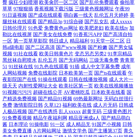
臀
疯狂少妇喷潮
欧美肏屄一区二区
国产乱伦免费观看
偷拍草
草草
97狠狠插
香蕉视频下载污版
三级黄色视频网址
午夜99
91日逼视频
国产成在线观看
萌白酱一线天
乱伦五月天婷婷
美
腿丝袜在线观看
国产精品3p
91综合碰
国产乱女乱
成人xxxxx
日韩伦理片
91色爱
免费黄色av网址
欧美肥老妇
欧美在线tv
加
勒比在线视屏
国产美女在线免费
91香蕉污APP
国产高清自拍
一区
第一页草草影院
韩日成人
精品福利
91天堂一区二区
日
韩a级电影
国产二区高清
国产www视频
国产粉嫩
国产男女猛
视频
91社在线看
欧美日韩黄色片
变态另态另类2
91李宗精品
黑丝袜自慰喷水
乱伦五月
国产无码网站
三级无毒免费
青青草
51
91丝袜在线
91九色在线观看
91插
成人中文字幕免费
成年
人网站视频
免费在线影院
日本欧美第一页
国产ts在线观看
午
夜影院国产在线
91操在线观看
日韩在线播放视频
成人大片一
级天天
内射性爱网址大全
欧美社区第一页
欧美在线视频播放
91视频污污污
超碰在线公开
AV蜜桃吃瓜
日本欧美在线看
国
产精选免费视频
国产精品91视频
69热最新网址
无码白丝强行
免费
激情影院日韩
久草123
福利欧美在线
成人片无码
日韩成
人极品视频
国产在线诱惑
乱人xxxxx
超黄无码
三级黄色图片
91免费看视频
精品午夜福利网
精品亚洲成a人
国产精品萌白
酱
日本理论
91操电影
91一区
成人精品无
91国产小视频
日韩
美女免费直播
A片网站网址
激情文学色
国产主播第37页
青久